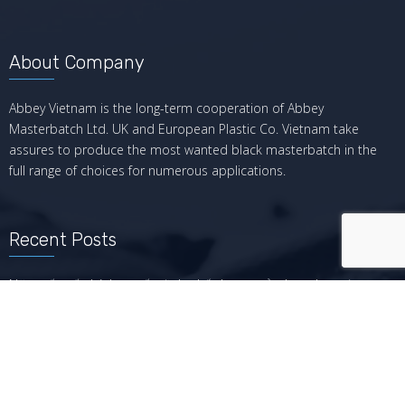
About Company
Abbey Vietnam is the long-term cooperation of Abbey
Masterbatch Ltd. UK and European Plastic Co. Vietnam take
assures to produce the most wanted black masterbatch in the
full range of choices for numerous applications.
Recent Posts
Năm yếu tố chính quyết định chất lượng của hạt nhựa đen
3 lý do khiến hạt nhựa đen của bạn không đủ “đen” là gì?
Tại sao bao bì mỹ phẩm nên được sản xuất với black
masterbatch?
Sản xuất túi nilong với hạt nhựa masterbatch như thế nào?
Những lưu ý trong quá trình ép phun với hạt nhựa – phần 2